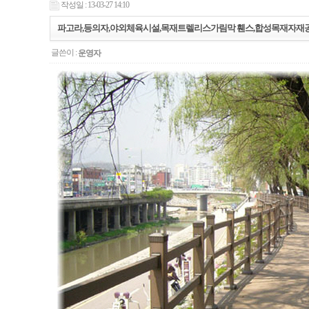
작성일 : 13-03-27 14:10
파고라,등의자,야외체육시설,목재트렐리스가림막 휀스,합성목재자재공급
글쓴이 :
운영자