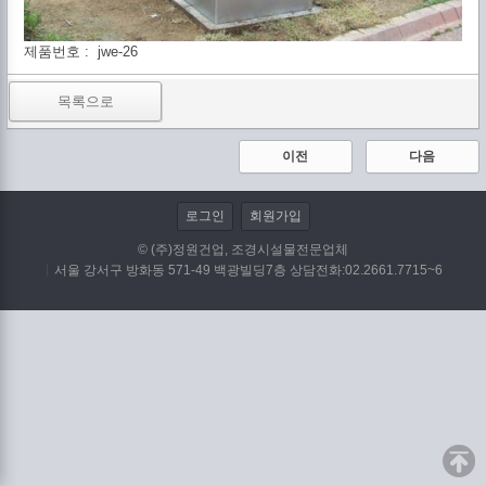
제품번호 : jwe-26
목록으로
이전
다음
로그인
회원가입
© (주)정원건업, 조경시설물전문업체
서울 강서구 방화동 571-49 백광빌딩7층 상담전화:02.2661.7715~6