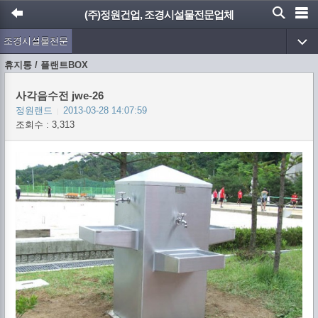
(주)정원건업, 조경시설물전문업체
조경시설물전문
업체 (주)정원건
휴지통 / 플랜트BOX
업
사각음수전 jwe-26
정원랜드
2013-03-28 14:07:59
|
조회수 : 3,313