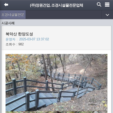
(주)정원건업, 조경시설물전문업체
조경시설물전문
업체 (주)정원건
시공사례
업
북악산 한양도성
운영자
2025-03-07 13:37:02
|
조회수 : 982