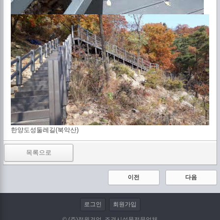
한양도성둘레길(북악산)
목록으로
이전
다음
로그인
회원가입
© (주)정원건업, 조경시설물전문업체